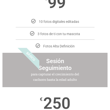
99
10 fotos digitales editadas
3 fotos de ti con tu mascota
Fotos Alta Definición
BÁSICO
Sesión
Seguimiento
para capturar el crecimiento del
cachorro hasta la edad adulto
250
€