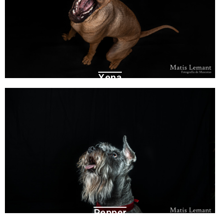
Xena​
Pepper​