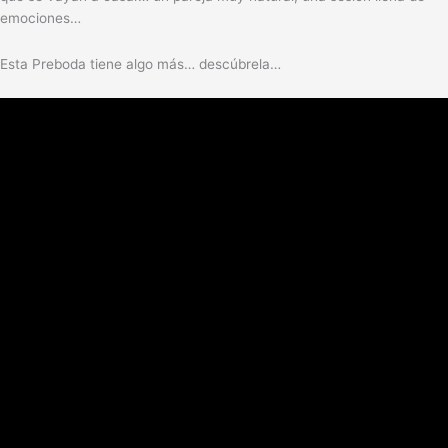
emociones…
Esta Preboda tiene algo más… descúbrela…