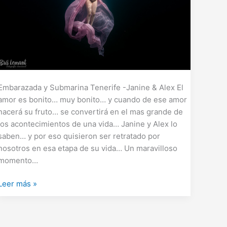
Embarazada y Submarina Tenerife -Janine & Alex El
amor es bonito… muy bonito… y cuando de ese amor
nacerá su fruto… se convertirá en el mas grande de
los acontecimientos de una vida… Janine y Alex lo
saben… y por eso quisieron ser retratado por
nosotros en esa etapa de su vida… Un maravilloso
momento…
Leer más »