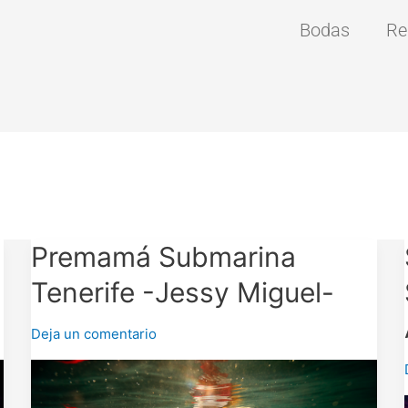
Bodas
Re
Premamá
Premamá Submarina
Submarina
Tenerife -Jessy Miguel-
Tenerife
-
Deja un comentario
Jessy
Miguel-