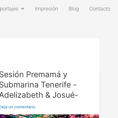
portajes
Impresión
Blog
Contacto
Sesión
Sesión Premamá y
Premamá
Submarina Tenerife -
y
Submarina
Adelizabeth & Josué-
Tenerife
-
Deja un comentario
Adelizabeth
&