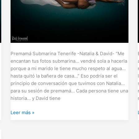
Premamá Submarina Tenerife -Natalia & David- “Me
encantan tus fotos submarina… vendré sola a hacerla
porque a mi marido le tiene mucho respeto al agua…
hasta quitó la bañera de casa…” Eso podría ser el
principio de conversación que tuvimos con Natalia…
para su sesión de premamá… Cada persona tiene una
historia… y David tiene
Leer más »