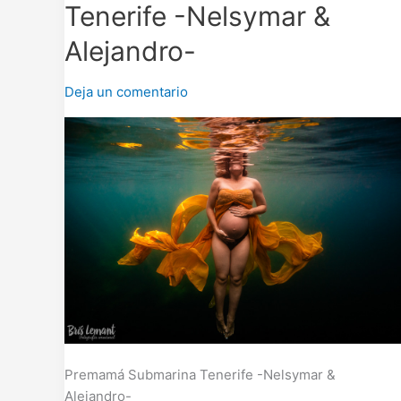
Tenerife -Nelsymar &
Tenerife
-
Alejandro-
Nelsymar
&
Deja un comentario
Alejandro-
Premamá Submarina Tenerife -Nelsymar &
Alejandro-