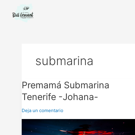
Ir
al
contenido
submarina
Premamá
Premamá Submarina
Submarina
Tenerife -Johana-
Tenerife
-
Deja un comentario
Johana-