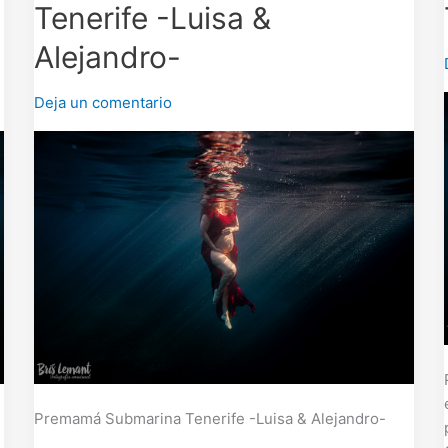
Tenerife -Luisa &
Tenerife
-
Alejandro-
Luisa
&
Deja un comentario
Alejandro-
Premamá Submarina Tenerife -Luisa & Alejandro-