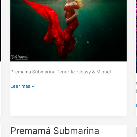
Premamá Submarina Tenerife -Jessy & Miguel-
Leer más »
Premamá
Premamá Submarina
Submarina