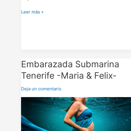
Leer más »
Embarazada
Embarazada Submarina
Submarina
Tenerife -Maria & Felix-
Tenerife
-
Deja un comentario
Maria
&
Felix-