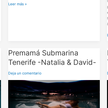
Leer más »
Premamá
Premamá Submarina
Submarina
Tenerife -Natalia & David-
Tenerife
-
Deja un comentario
Natalia
&
David-