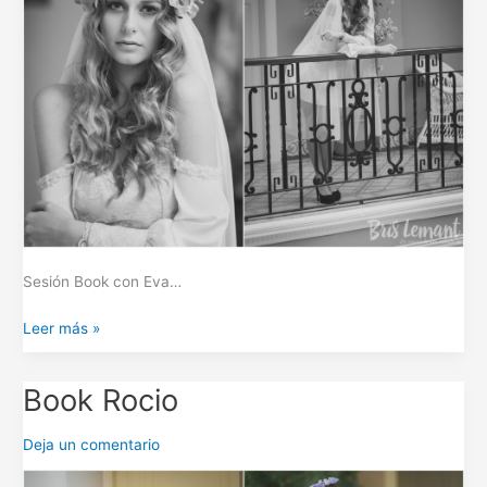
Sesión Book con Eva…
Leer más »
Book Rocio
Book
Rocio
Deja un comentario