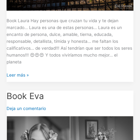
Book Laura Hay personas que cruzan tu vida y te dejan
marcado… Laura es una de estas personas… Laura es un
encanto de persona, dulce, amable, tierna, educada,
responsable, detallista, tímida y honesta… me faltan los
calificativos… de verdad!!! Así tendrían que ser todos los seres
humanos!!! 😍😍😍 Y todos viviríamos mucho mejor… el
planeta
Leer más »
Book Eva
Book
Eva
Deja un comentario