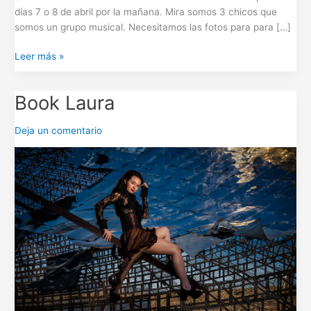
días 7 o 8 de abril por la mañana. Mira somos 3 chicos que
somos un grupo musical. Necesitamos las fotos para para […]
Leer más »
Book Laura
Book
Laura
Deja un comentario