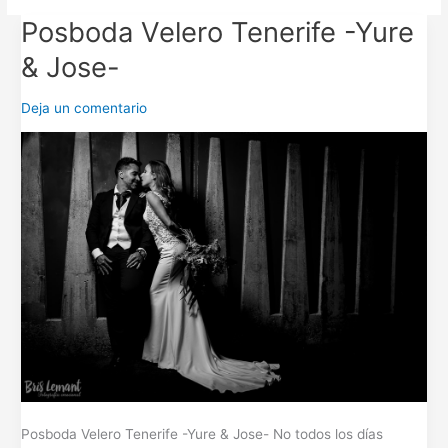
Posboda Velero Tenerife -Yure
Posboda
Velero
& Jose-
Tenerife
-
Deja un comentario
Yure
&
Jose-
Posboda Velero Tenerife -Yure & Jose- No todos los días