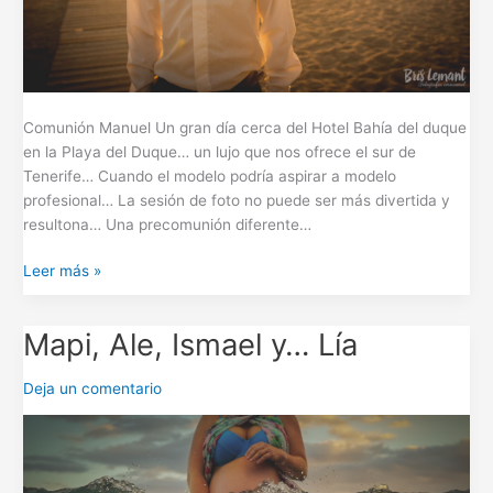
Comunión Manuel Un gran día cerca del Hotel Bahía del duque
en la Playa del Duque… un lujo que nos ofrece el sur de
Tenerife… Cuando el modelo podría aspirar a modelo
profesional… La sesión de foto no puede ser más divertida y
resultona… Una precomunión diferente…
Leer más »
Mapi, Ale, Ismael y… Lía
Mapi,
Ale,
Ismael
Deja un comentario
y…
Lía