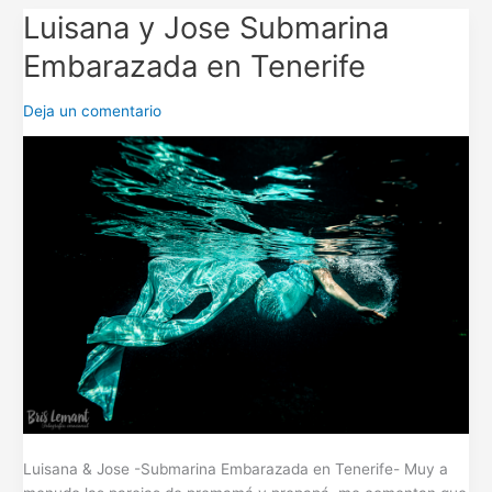
Luisana y Jose Submarina
Luisana
y
Embarazada en Tenerife
Jose
Submarina
Deja un comentario
Embarazada
en
Tenerife
Luisana & Jose -Submarina Embarazada en Tenerife- Muy a