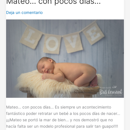
Mateo… con pocos días…
con
pocos
Deja un comentario
días…
Mateo… con pocos días… Es siempre un acontecimiento
fantástico poder retratar un bebé a los pocos días de nacer…
¡¡¡Mateo se portó la mar de bien… y nos demostró que no
hacía falta ser un modelo profesional para salir tan guapo!!!!