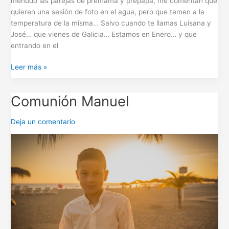
menudo las parejas de premamá y prepapá, me comentan que
quieren una sesión de foto en el agua, pero que temen a la
temperatura de la misma… Salvo cuando te llamas Luisana y
José… que vienes de Galicia… Estamos en Enero… y que
entrando en el
Leer más »
Comunión Manuel
Comunión
Manuel
Deja un comentario