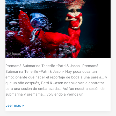
Premamá Submarina Tenerife -Patri & Jason- Premamá
Submarina Tenerife -Patri & Jason- Hay poca cosa tan
emocionante que hacer el reportaje de boda a una pareja… y
que un año después, Patri & Jason nos vuelvan a contratar
para una sesión de embarazada… Así fue nuestra sesión de
submarina y premamá… volviendo a vernos un
Leer más »