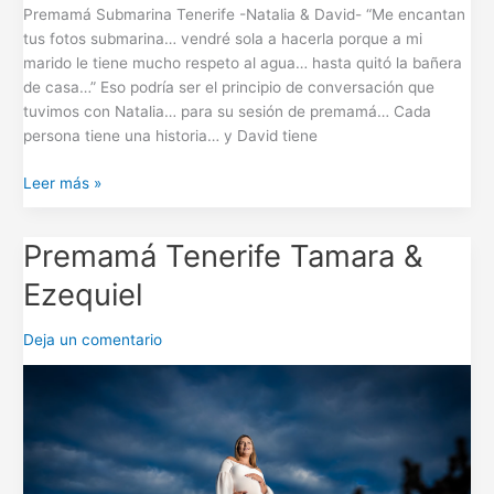
Premamá Submarina Tenerife -Natalia & David- “Me encantan
tus fotos submarina… vendré sola a hacerla porque a mi
marido le tiene mucho respeto al agua… hasta quitó la bañera
de casa…” Eso podría ser el principio de conversación que
tuvimos con Natalia… para su sesión de premamá… Cada
persona tiene una historia… y David tiene
Leer más »
Premamá Tenerife Tamara &
Premamá
Tenerife
Ezequiel
Tamara
&
Deja un comentario
Ezequiel