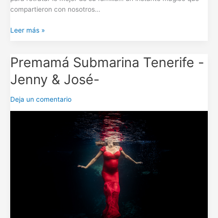
compartieron con nosotros…
Leer más »
Premamá Submarina Tenerife -
Premamá
Submarina
Jenny & José-
Tenerife
-
Deja un comentario
Jenny
&
José-