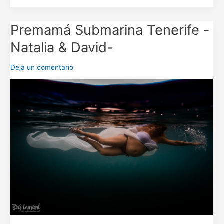
Premamá Submarina Tenerife -
Premamá
Submarina
Natalia & David-
Tenerife
-
Deja un comentario
Natalia
&
David-