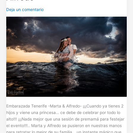
Marta
Deja un comentario
&
Alfredo-
Embarazada Tenerife -Marta & Alfredo- ¡¡¡Cuando ya tienes 2
hijos y viene una princesa… ce debe de celebrar por todo lo
alto!!! ¡¡¡Nada mejor que una sesión de premamá para festejar
el evento!!!.. Marta y Alfredo se pusieron en nuestras manos
para retratar lo mejor de su familia… un instante mágico que