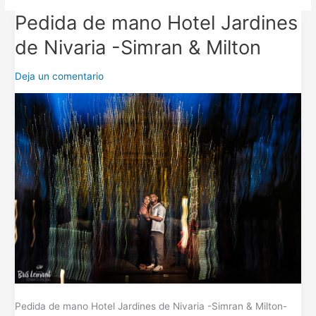
Pedida de mano Hotel Jardines
Pedida
de
de Nivaria -Simran & Milton
mano
Hotel
Deja un comentario
Jardines
de
Nivaria
-
Simran
&
Milton
Pedida de mano Hotel Jardines de Nivaria -Simran & Milton-