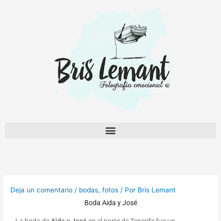
Ir
al
contenido
Deja un comentario
/
bodas
,
fotos
/ Por
Bris Lemant
Boda Aida y José
La boda de
Aida y José
en el norte de Tenerife fue un