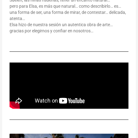
pero para Elsa, es más que natural… como describirlo… es…
una forma de ser, una forma de mirar, de contestar… delicada,
atenta…
Elsa hizo de nuestra sesión un autentica obra de arte…
gracias por elegirnos y confiar en nosotros…