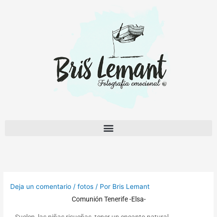
Ir
al
contenido
Deja un comentario
/
fotos
/ Por
Bris Lemant
Comunión Tenerife -Elsa-
Suelen, las niñas risueñas, tener un encanto natural…