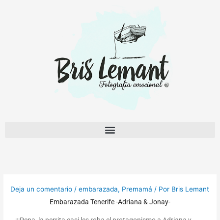
Ir
al
contenido
Deja un comentario
/
embarazada
,
Premamá
/ Por
Bris Lemant
Embarazada Tenerife -Adriana & Jonay-
¡¡¡Pepa, la perrita casi les roba el protagonismo a Adriana y