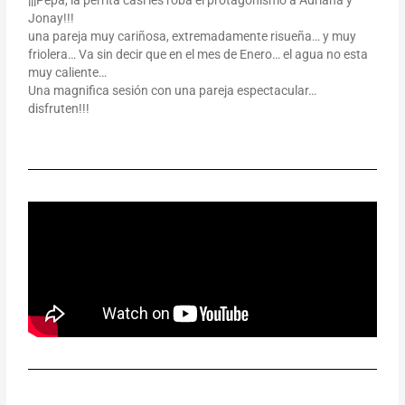
Jonay!!!
una pareja muy cariñosa, extremadamente risueña… y muy
friolera… Va sin decir que en el mes de Enero… el agua no esta
muy caliente…
Una magnifica sesión con una pareja espectacular…
disfruten!!!