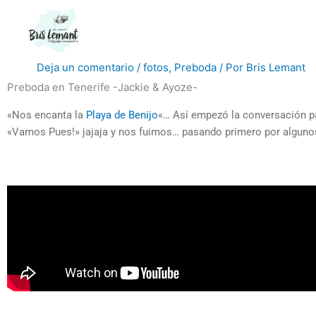
Ir
al
contenido
Deja un comentario
/
fotos
,
Preboda
/ Por
Bris Lemant
Preboda en Tenerife -Jackie & Ayoze-
«Nos encanta la
Playa de Benijo
«… Así empezó la conversación p
«Vamos Pues!» jajaja y nos fuimos… pasando primero por algunos