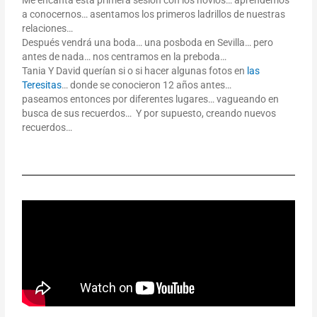
a conocernos… asentamos los primeros ladrillos de nuestras
relaciones…
Después vendrá una boda… una posboda en Sevilla… pero
antes de nada… nos centramos en la preboda…
Tania Y David querían si o si hacer algunas fotos en
las
Teresitas
… donde se conocieron 12 años antes…
paseamos entonces por diferentes lugares… vagueando en
busca de sus recuerdos… Y por supuesto, creando nuevos
recuerdos…