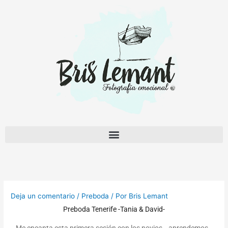
Ir
al
contenido
Deja un comentario
/
Preboda
/ Por
Bris Lemant
Preboda Tenerife -Tania & David-
Me encanta esta primera sesión con los novios… aprendemos