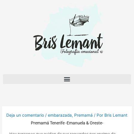
Ir
al
contenido
Deja un comentario
/
embarazada
,
Premamá
/ Por
Bris Lemant
Premamá Tenerife -Emanuela & Oreste-
Hay personas que cuidan de sus recuerdos por encima de