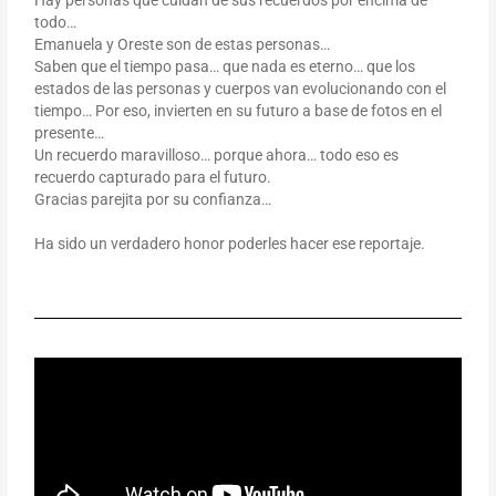
todo…
Emanuela y Oreste son de estas personas…
Saben que el tiempo pasa… que nada es eterno… que los
estados de las personas y cuerpos van evolucionando con el
tiempo… Por eso, invierten en su futuro a base de fotos en el
presente…
Un recuerdo maravilloso… porque ahora… todo eso es
recuerdo capturado para el futuro.
Gracias parejita por su confianza…
Ha sido un verdadero honor poderles hacer ese reportaje.