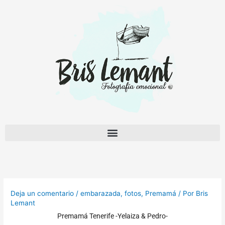
Ir
al
contenido
Deja un comentario
/
embarazada
,
fotos
,
Premamá
/ Por
Bris
Lemant
Premamá Tenerife -Yelaiza & Pedro-