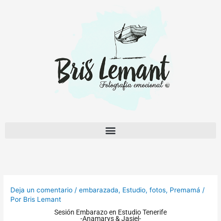
Ir
al
contenido
Deja un comentario
/
embarazada
,
Estudio
,
fotos
,
Premamá
/
Por
Bris Lemant
Sesión Embarazo en Estudio Tenerife
-Anamarys & Jasiel-