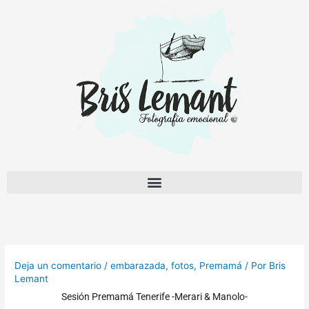
Ir
al
contenido
Deja un comentario
/
embarazada
,
fotos
,
Premamá
/ Por
Bris
Lemant
Sesión Premamá Tenerife -Merari & Manolo-