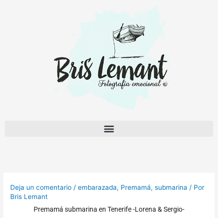
Ir
al
contenido
Deja un comentario
/
embarazada
,
Premamá
,
submarina
/ Por
Bris Lemant
Premamá submarina en Tenerife -Lorena & Sergio-